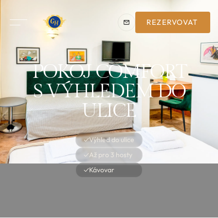
REZERVOVAT
POKOJ COMFORT
S VÝHLEDEM DO
ULICE
✓
Výhled do ulice
✓
Až pro 3 hosty
✓
Kávovar