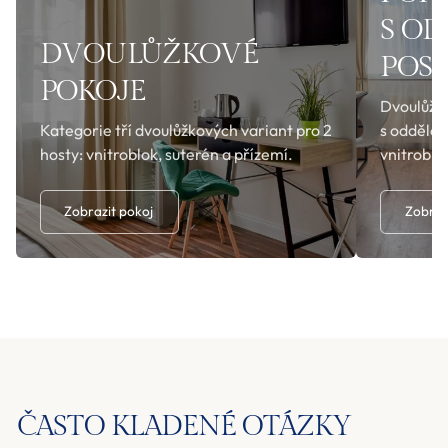
S O
DVOULŮŽKOVÉ
POS
POKOJE
Dvoulůžko
Kategorie tří dvoulůžkových variant pro 2
s odděle
hosty: vnitroblok, suterén a přízemí.
vnitroblo
Zobrazit pokoj
Zobraz
ČASTO KLADENÉ OTÁZKY