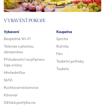
Snídaně v ceně
Rezervovat nyní
VYBAVENÍ POKOJE
Vybavení
Koupelna
Bezplatné Wi-Fi
Sprcha
Televize s plochou
Ručníky
obrazovkou
Fén
Příslušenství na přípravu
Toaletní potřeby
čaje a kávy
Toaleta
Minilednička
Skříň
Rychlovarná konvice
Kávovar
Dětská postýlka na