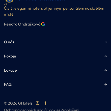
Čistý, elegantní hotel s příjemným personálem na skvělém
místě!
Renata Ondrášková
·
O nás
→
Pokoje
→
Lokace
→
FAQ
→
© 2026 GHotels
|
Ochrana osobních údajů
Cookies
Prohlášení