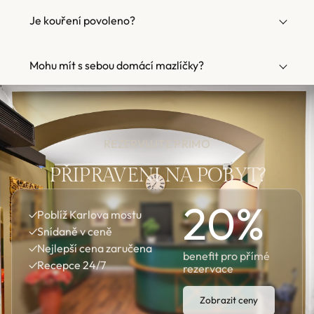
Je kouření povoleno?
Mohu mít s sebou domácí mazlíčky?
REZERVUJTE PŘÍMO
PŘIPRAVENI NA POBYT?
20
%
✓
Poblíž Karlova mostu
✓
Snídaně v ceně
✓
Nejlepší cena zaručena
benefit pro přímé
✓
Recepce 24/7
rezervace
Zobrazit ceny