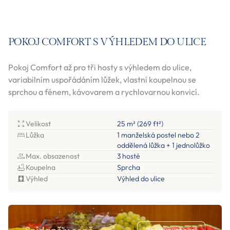
POKOJ COMFORT S VÝHLEDEM DO ULICE
Pokoj Comfort až pro tři hosty s výhledem do ulice,
variabilním uspořádáním lůžek, vlastní koupelnou se
sprchou a fénem, kávovarem a rychlovarnou konvicí.
Velikost
25 m² (269 ft²)
Lůžka
1 manželská postel nebo 2
oddělená lůžka + 1 jednolůžko
Max. obsazenost
3 hosté
Koupelna
Sprcha
Výhled
Výhled do ulice