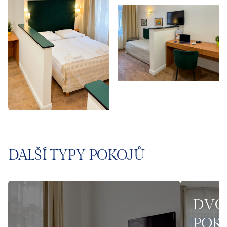
DALŠÍ TYPY POKOJŮ
DVO
POK