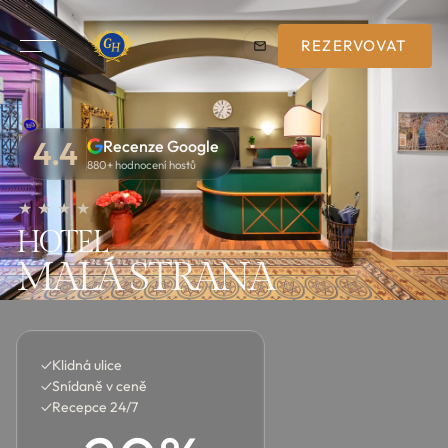
REZERVOVAT
4.4
Recenze Google
880+ hodnocení hostů
★ ★ ★ ★
HOTEL
MALÁ STRANA
✓
Klidná ulice
✓
Snídaně v ceně
✓
Recepce 24/7