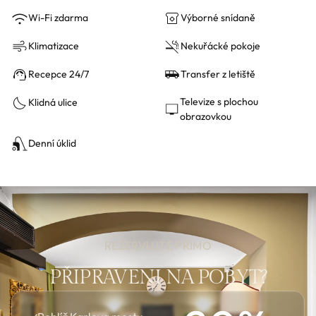
Wi-Fi zdarma
Výborné snídaně
Klimatizace
Nekuřácké pokoje
Recepce 24/7
Transfer z letiště
Televize s plochou
Klidná ulice
obrazovkou
Denní úklid
REZERVUJTE PŘÍMO
PŘIPRAVENI NA POBYT?