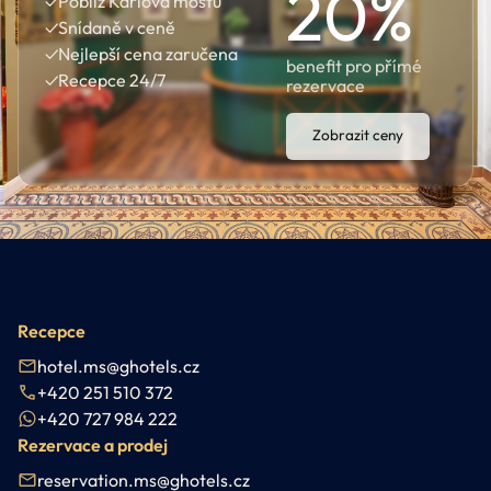
20
%
✓
Poblíž Karlova mostu
✓
Snídaně v ceně
✓
Nejlepší cena zaručena
benefit pro přímé
✓
Recepce 24/7
rezervace
Zobrazit ceny
Recepce
hotel.ms@ghotels.cz
+420 251 510 372
+420 727 984 222
Rezervace a prodej
reservation.ms@ghotels.cz