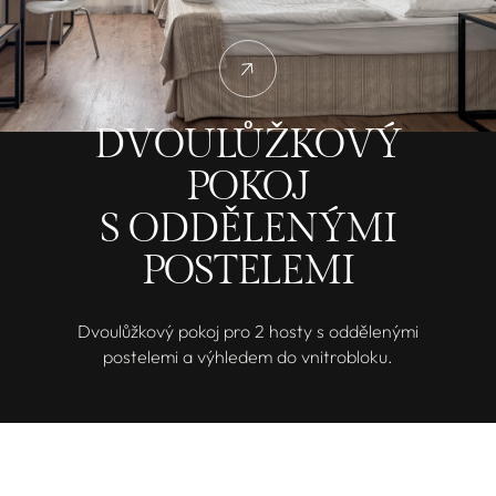
DVOULŮŽKOVÝ
POKOJ
S ODDĚLENÝMI
POSTELEMI
Dvoulůžkový pokoj pro 2 hosty s oddělenými
postelemi a výhledem do vnitrobloku.