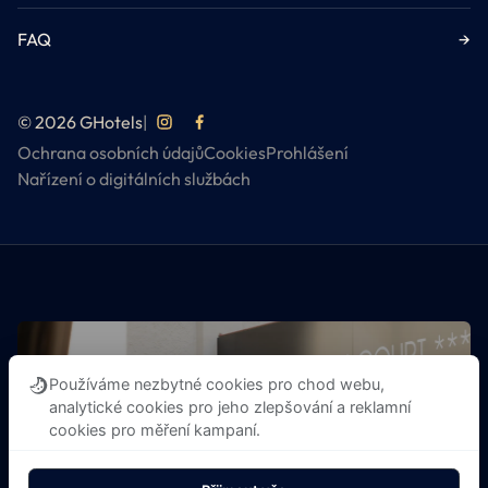
FAQ
→
© 2026 GHotels
|
Ochrana osobních údajů
Cookies
Prohlášení
Nařízení o digitálních službách
Používáme nezbytné cookies pro chod webu,
analytické cookies pro jeho zlepšování a reklamní
cookies pro měření kampaní.
OBJEVTE VŠECHNY GHOTELS
PRAHA