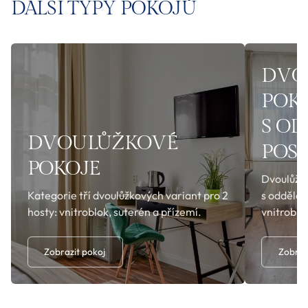
DALŠÍ TYPY POKOJŮ
DVO
POK
S O
DVOULŮŽKOVÉ
POS
POKOJE
Dvoulůžko
Kategorie tří dvoulůžkových variant pro 2
s odděle
hosty: vnitroblok, suterén a přízemí.
vnitroblo
Zobrazit pokoj
Zobraz