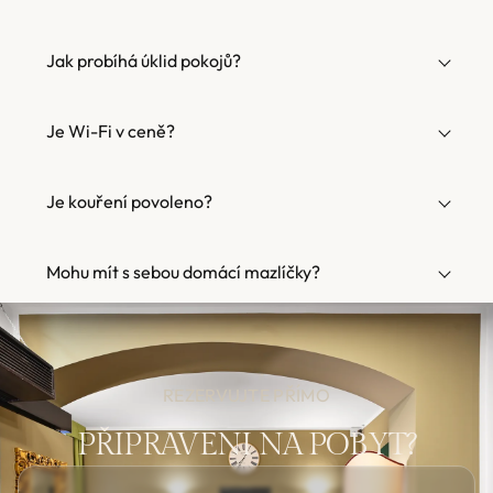
Jak probíhá úklid pokojů?
Je Wi-Fi v ceně?
Je kouření povoleno?
Mohu mít s sebou domácí mazlíčky?
REZERVUJTE PŘÍMO
PŘIPRAVENI NA POBYT?