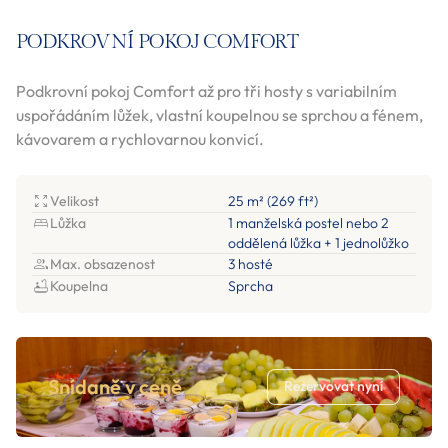
PODKROVNÍ POKOJ COMFORT
Podkrovní pokoj Comfort až pro tři hosty s variabilním
uspořádáním lůžek, vlastní koupelnou se sprchou a fénem,
kávovarem a rychlovarnou konvicí.
Velikost
25 m² (269 ft²)
Lůžka
1 manželská postel nebo 2
oddělená lůžka + 1 jednolůžko
Max. obsazenost
3 hosté
Koupelna
Sprcha
Snídaně v ceně
Rezervovat nyní