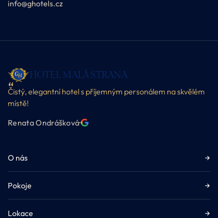
info@ghotels.cz
HOTEL MALÁ STRANA
Čistý, elegantní hotel s příjemným personálem na skvělém
místě!
Renata Ondrášková
·
O nás
→
Pokoje
→
Lokace
→