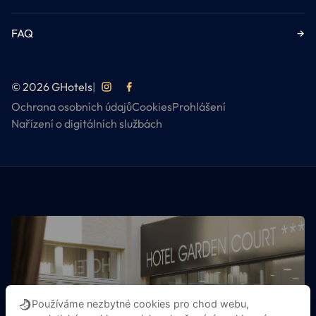
FAQ
→
© 2026 GHotels
|
Ochrana osobních údajů
Cookies
Prohlášení
Nařízení o digitálních službách
OBJEVTE VŠECHNY GHOTELS
Používáme nezbytné cookies pro chod webu,