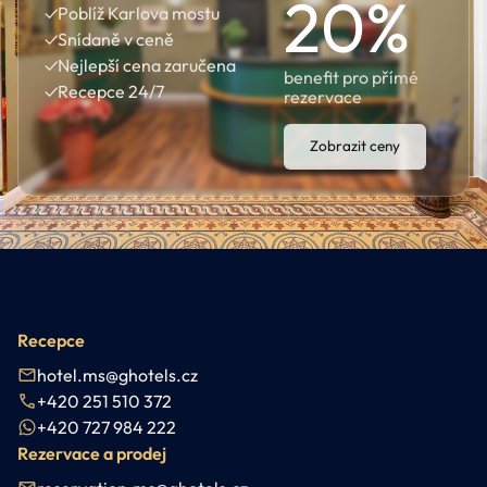
20
%
✓
Poblíž Karlova mostu
✓
Snídaně v ceně
✓
Nejlepší cena zaručena
benefit pro přímé
✓
Recepce 24/7
rezervace
Zobrazit ceny
Recepce
hotel.ms@ghotels.cz
+420 251 510 372
+420 727 984 222
Rezervace a prodej