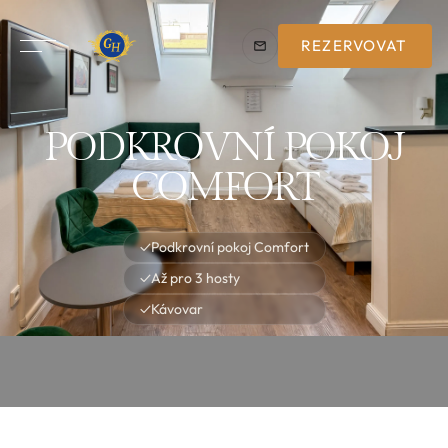
REZERVOVAT
PODKROVNÍ POKOJ
COMFORT
✓
Podkrovní pokoj Comfort
✓
Až pro 3 hosty
✓
Kávovar