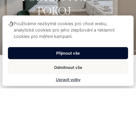
POKOJ
COMFORT
Používáme nezbytné cookies pro chod webu,
analytické cookies pro jeho zlepšování a reklamní
cookies pro měření kampaní.
Podkrovní pokoj Comfort až pro 3 hosty s
kávovarem a rychlovarnou konvicí.
Přijmout vše
Odmítnout vše
Upravit volby