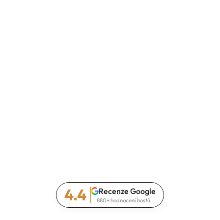
4.4
Recenze Google
880+ hodnocení hostů