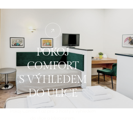
POKOJ
COMFORT
S VÝHLEDEM
DO ULICE
Pokoj Comfort až pro 3 hosty s výhledem
do ulice a kávovarem.