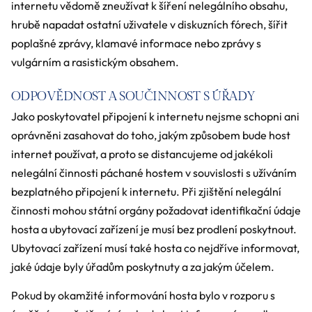
internetu vědomě zneužívat k šíření nelegálního obsahu,
hrubě napadat ostatní uživatele v diskuzních fórech, šířit
poplašné zprávy, klamavé informace nebo zprávy s
vulgárním a rasistickým obsahem.
ODPOVĚDNOST A SOUČINNOST S ÚŘADY
Jako poskytovatel připojení k internetu nejsme schopni ani
oprávněni zasahovat do toho, jakým způsobem bude host
internet používat, a proto se distancujeme od jakékoli
nelegální činnosti páchané hostem v souvislosti s užíváním
bezplatného připojení k internetu. Při zjištění nelegální
činnosti mohou státní orgány požadovat identifikační údaje
hosta a ubytovací zařízení je musí bez prodlení poskytnout.
Ubytovací zařízení musí také hosta co nejdříve informovat,
jaké údaje byly úřadům poskytnuty a za jakým účelem.
Pokud by okamžité informování hosta bylo v rozporu s